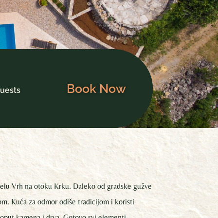
Book Now
uests
selu Vrh na otoku Krku. Daleko od gradske gužve
m. Kuća za odmor odiše tradicijom i koristi
oput kamena i drva. Gotovo svi elementi