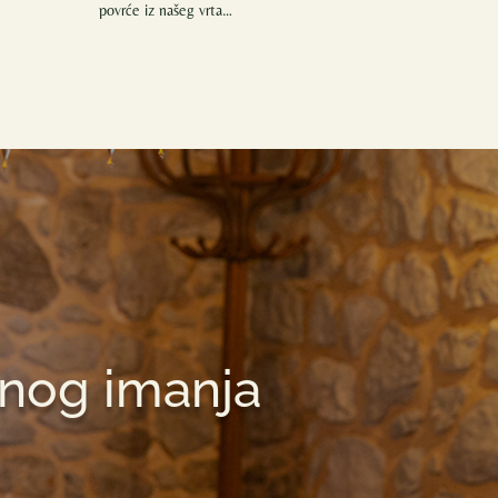
povrće iz našeg vrta…
lnog imanja