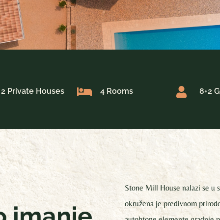


2 Private Houses
4 Rooms
8+2 G
Stone Mill House nalazi se u 
okružena je predivnom prirodo
o imanje
autohtone elemente gradnje p