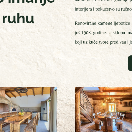
interijera i pokućstvo su ručn
 ruhu
Renovirane kamene ljepotice i
još 1908. godine. U sklopu im
koji uz kuće tvore predivan i 