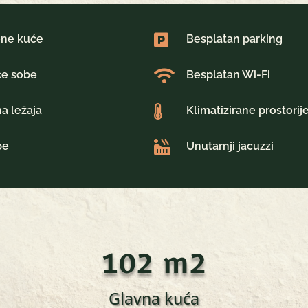

ene kuće
Besplatan parking

će sobe
Besplatan Wi-Fi

a ležaja
Klimatizirane prostorij

be
Unutarnji jacuzzi
102 m2
Glavna kuća