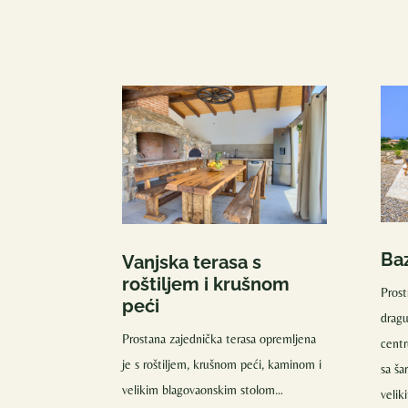
Ba
Vanjska terasa s
roštiljem i krušnom
Prost
peći
drag
Prostana zajednička terasa opremljena
centr
je s roštiljem, krušnom peći, kaminom i
sa š
velikim blagovaonskim stolom…
velik