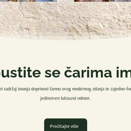
ustite se čarima i
i sadržaj imanja doprinosi šarmu ovog modernog zdanja te zajedno for
jedinstven luksuzni odmor.
Pročitajte više