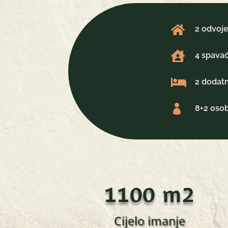

2 odvoj

4 spava

2 dodatn

8+2 oso
1100 m2
Cijelo imanje