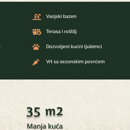

Vanjski bazen

Terasa i roštilj

e
Dozvoljeni kućni ljubimci

Vrt sa sezonskim povrćem
35 m2
Manja kuća