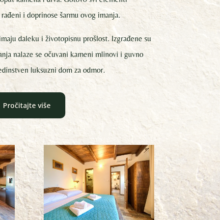
o rađeni i doprinose šarmu ovog imanja.
maju daleku i životopisnu prošlost. Izgrađene su
anja nalaze se očuvani kameni mlinovi i guvno
jedinstven luksuzni dom za odmor.
Pročitajte više