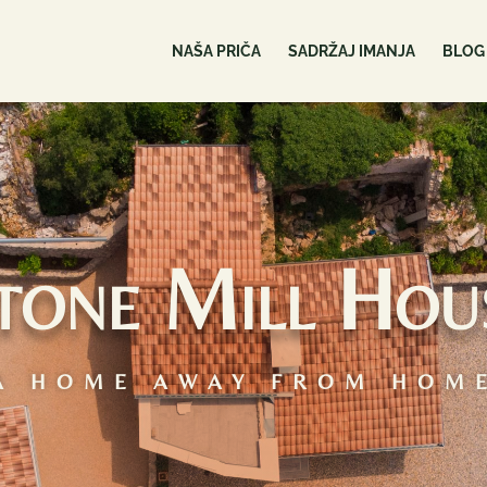
NAŠA PRIČA
SADRŽAJ IMANJA
BLOG
tone Mill Hou
A HOME AWAY FROM HOM