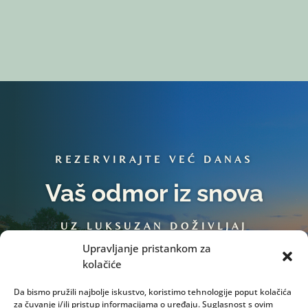
REZERVIRAJTE VEĆ DANAS
Vaš odmor iz snova
UZ LUKSUZAN DOŽIVLJAJ
TRADICIJE...
Upravljanje pristankom za
kolačiće
Da bismo pružili najbolje iskustvo, koristimo tehnologije poput kolačića
Book Now
za čuvanje i/ili pristup informacijama o uređaju. Suglasnost s ovim