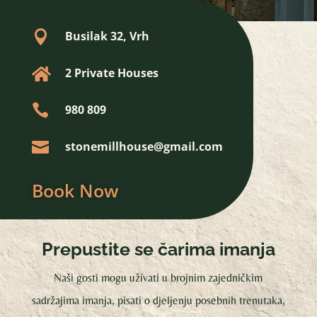

Busilak 32, Vrh

2 Private Houses

980 809

stonemillhouse@gmail.com
Book Now
Prepustite se čarima imanja
Naši gosti mogu uživati u brojnim zajedničkim
sadržajima imanja, pisati o djeljenju posebnih trenutaka,