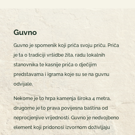
Guvno
Guvno je spomenik koji priča svoju priču. Priča
je ta o tradiciji vršidbe žita, radu lokalnih
stanovnika te kasnije priča o dječijim
predstavama i igrama koje su se na guvnu
odvijale.
Nekome je to hrpa kamenja široka 4 metra,
drugome je to prava povijesna baština od
neprocjenjive vrijednosti. Guvno je nedvojbeno
element koji pridonosi izvornom doživljaju